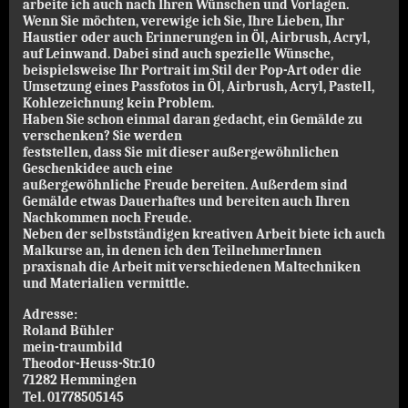
arbeite ich auch nach Ihren Wünschen und Vorlagen.
Wenn Sie möchten, verewige ich Sie, Ihre Lieben, Ihr
Haustier
oder auch Erinnerungen in Öl, Airbrush, Acryl,
auf Leinwand. Dabei sind auch spezielle Wünsche,
beispielsweise Ihr Portrait im Stil der Pop-Art oder die
Umsetzung eines Passfotos in Öl, Airbrush, Acryl, Pastell,
Kohlezeichnung kein Problem.
Haben Sie schon einmal daran gedacht, ein Gemälde zu
verschenken? Sie werden
feststellen, dass Sie mit dieser außergewöhnlichen
Geschenkidee auch eine
außergewöhnliche Freude bereiten. Außerdem sind
Gemälde etwas Dauerhaftes und bereiten auch Ihren
Nachkommen noch Freude.
Neben der selbstständigen kreativen Arbeit biete ich auch
Malkurse an, in denen ich den TeilnehmerInnen
praxisnah die Arbeit mit verschiedenen Maltechniken
und Materialien
vermittle.
Adresse:
Roland Bühler
mein-traumbild
Theodor-Heuss-Str.10
71282 Hemmingen
Tel. 01778505145